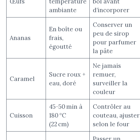
Œufs
température
bol avant
ambiante
d’incorporer
Conserver un
En boîte ou
peu de sirop
Ananas
frais,
pour parfumer
égoutté
la pâte
Ne jamais
Sucre roux +
remuer,
Caramel
eau, doré
surveiller la
couleur
45-50 min à
Contrôler au
Cuisson
180 °C
couteau, ajuster
(22 cm)
selon le four
Passer un